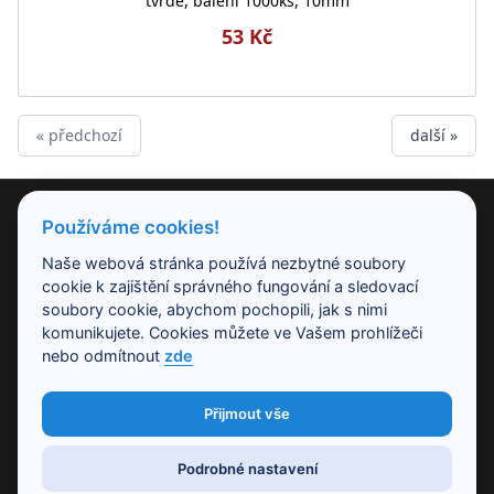
tvrdé, balení 1000ks, 10mm
53 Kč
« předchozí
další »
PRODUKTY
Používáme cookies!
Naše webová stránka používá nezbytné soubory
NAŠE SPOLEČNOST
cookie k zajištění správného fungování a sledovací
soubory cookie, abychom pochopili, jak s nimi
komunikujete. Cookies můžete ve Vašem prohlížeči
PRACOVNÍ DOBA
nebo odmítnout
zde
Přijmout vše
KONTAKT
Podrobné nastavení
Copyright © 2020 |
Studio82