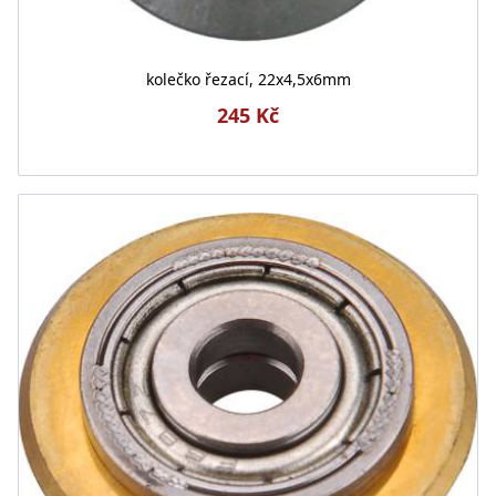
kolečko řezací, 22x4,5x6mm
245 Kč