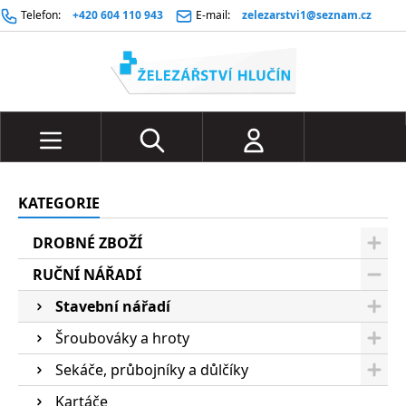
Telefon:
+420 604 110 943
E-mail:
zelezarstvi1@seznam.cz
KATEGORIE
DROBNÉ ZBOŽÍ
RUČNÍ NÁŘADÍ
Stavební nářadí
Šroubováky a hroty
Sekáče, průbojníky a důlčíky
Kartáče