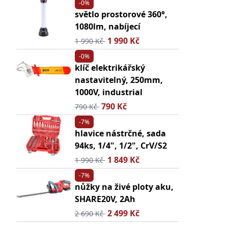
-0%
světlo prostorové 360°,
1080lm, nabíjecí
1 990 Kč
1 990 Kč
-0%
klíč elektrikářský
nastavitelný, 250mm,
1000V, industrial
790 Kč
790 Kč
-7%
hlavice nástrčné, sada
94ks, 1/4", 1/2", CrV/S2
1 849 Kč
1 990 Kč
-7%
nůžky na živé ploty aku,
SHARE20V, 2Ah
2 499 Kč
2 690 Kč