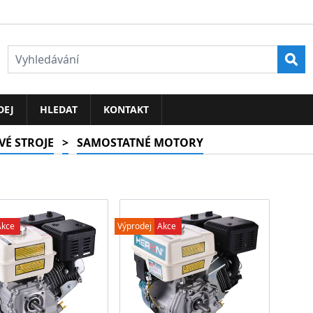
Vyh
DEJ
HLEDAT
KONTAKT
É STROJE
>
SAMOSTATNÉ MOTORY
Akce
Výprodej
Akce