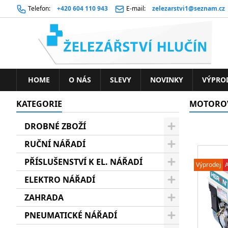
Telefon:
+420 604 110 943
E-mail:
zelezarstvi1@seznam.cz
HOME
O NÁS
SLEVY
NOVINKY
VÝPRO
KATEGORIE
MOTOROV
DROBNÉ ZBOŽÍ
RUČNÍ NÁŘADÍ
PŘÍSLUŠENSTVÍ K EL. NÁŘADÍ
Výprodej
ELEKTRO NÁŘADÍ
ZAHRADA
PNEUMATICKÉ NÁŘADÍ