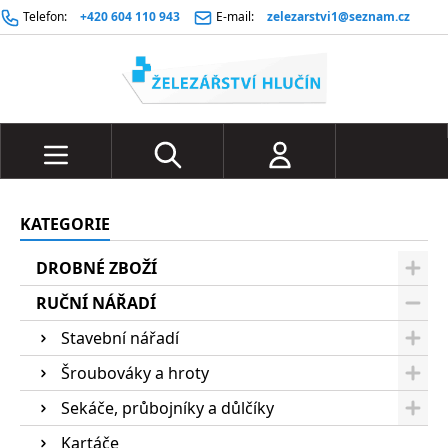
Telefon:
+420 604 110 943
E-mail:
zelezarstvi1@seznam.cz
KATEGORIE
DROBNÉ ZBOŽÍ
RUČNÍ NÁŘADÍ
Stavební nářadí
Šroubováky a hroty
Sekáče, průbojníky a důlčíky
Kartáče