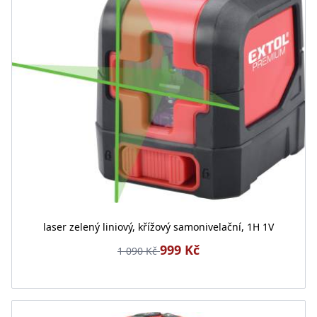
laser zelený liniový, křížový samonivelační, 1H 1V
999 Kč
1 090 Kč