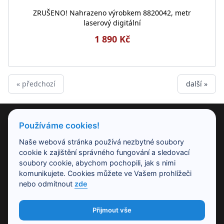
ZRUŠENO! Nahrazeno výrobkem 8820042, metr
laserový digitální
1 890 Kč
« předchozí
další »
PRODUKTY
Používáme cookies!
Naše webová stránka používá nezbytné soubory
NAŠE SPOLEČNOST
cookie k zajištění správného fungování a sledovací
soubory cookie, abychom pochopili, jak s nimi
komunikujete. Cookies můžete ve Vašem prohlížeči
PRACOVNÍ DOBA
nebo odmítnout
zde
Přijmout vše
KONTAKT