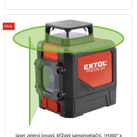
Akce
laser zelený liniový, křížový samonivelační, 1H360° x