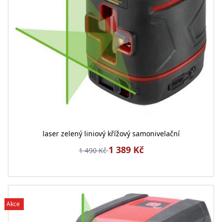
laser zelený liniový křížový samonivelační
1 389 Kč
1 490 Kč
Akce