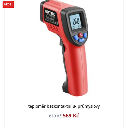
Akce
teploměr bezkontaktní IR průmyslový
569 Kč
610 Kč