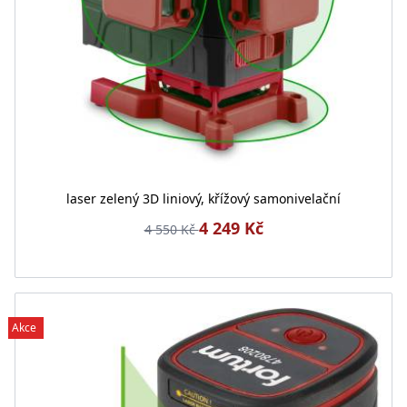
laser zelený 3D liniový, křížový samonivelační
4 249 Kč
4 550 Kč
Akce