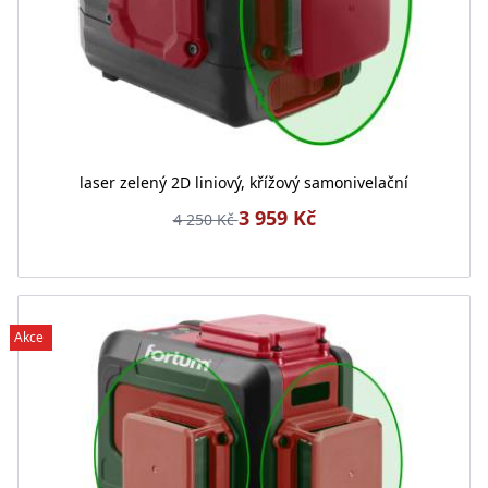
laser zelený 2D liniový, křížový samonivelační
3 959 Kč
4 250 Kč
Akce