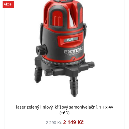
Akce
laser zelený liniový, křížový samonivelační, 1H x 4V
(+6D)
2 149 Kč
2 290 Kč