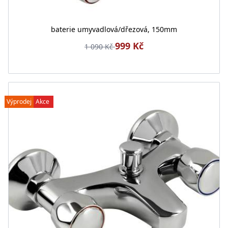
baterie umyvadlová/dřezová, 150mm
999 Kč
1 090 Kč
Výprodej
Akce