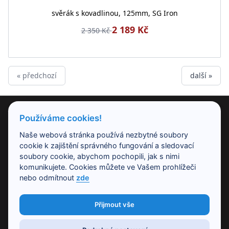
svěrák s kovadlinou, 125mm, SG Iron
2 189 Kč
2 350 Kč
« předchozí
další »
PRODUKTY
Používáme cookies!
Naše webová stránka používá nezbytné soubory
NAŠE SPOLEČNOST
cookie k zajištění správného fungování a sledovací
soubory cookie, abychom pochopili, jak s nimi
komunikujete. Cookies můžete ve Vašem prohlížeči
PRACOVNÍ DOBA
nebo odmítnout
zde
Přijmout vše
KONTAKT