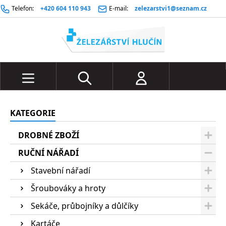
Telefon:
+420 604 110 943
E-mail:
zelezarstvi1@seznam.cz
KATEGORIE
DROBNÉ ZBOŽÍ
RUČNÍ NÁŘADÍ
Stavební nářadí
Šroubováky a hroty
Sekáče, průbojníky a důlčíky
Kartáče