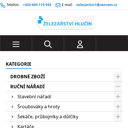
Telefon:
+420 604 110 943
E-mail:
zelezarstvi1@seznam.cz
KATEGORIE
DROBNÉ ZBOŽÍ
RUČNÍ NÁŘADÍ
Stavební nářadí
Šroubováky a hroty
Sekáče, průbojníky a důlčíky
Kartáče