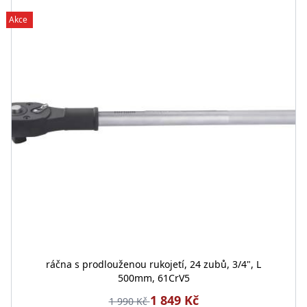
Akce
ráčna s prodlouženou rukojetí, 24 zubů, 3/4", L
500mm, 61CrV5
1 849 Kč
1 990 Kč