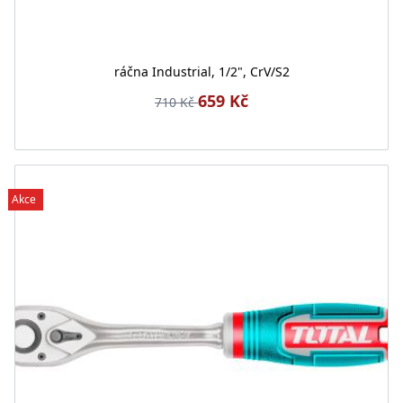
ráčna Industrial, 1/2", CrV/S2
659 Kč
710 Kč
Akce