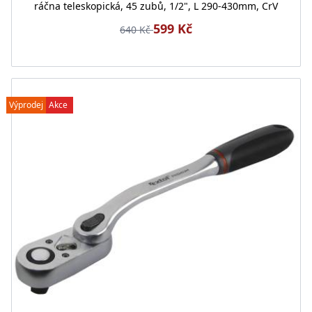
ráčna teleskopická, 45 zubů, 1/2", L 290-430mm, CrV
599 Kč
640 Kč
Výprodej
Akce