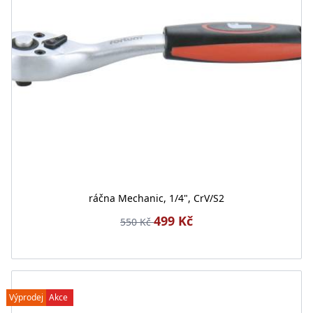
ráčna Mechanic, 1/4", CrV/S2
499 Kč
550 Kč
Výprodej
Akce