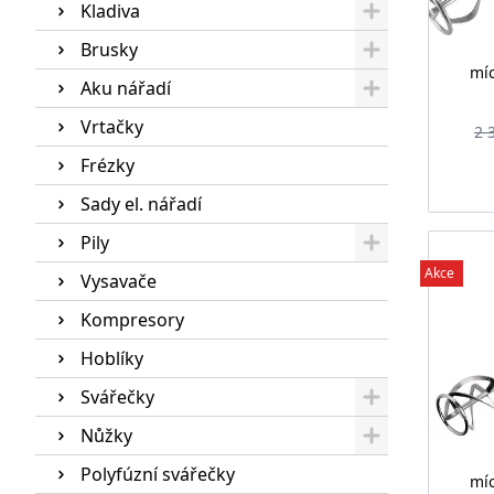
Kladiva
Brusky
míc
Aku nářadí
Vrtačky
2 
Frézky
Sady el. nářadí
Pily
Akce
Vysavače
Kompresory
Hoblíky
Svářečky
Nůžky
Polyfúzní svářečky
míc