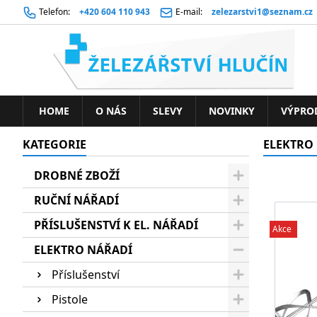
Telefon:
+420 604 110 943
E-mail:
zelezarstvi1@seznam.cz
HOME
O NÁS
SLEVY
NOVINKY
VÝPRO
KATEGORIE
ELEKTRO
DROBNÉ ZBOŽÍ
RUČNÍ NÁŘADÍ
PŘÍSLUŠENSTVÍ K EL. NÁŘADÍ
Akce
ELEKTRO NÁŘADÍ
Příslušenství
Pistole