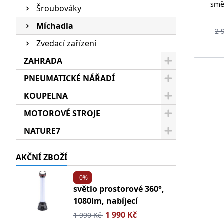
směs
Šroubováky
Míchadla
2 
Zvedací zařízení
ZAHRADA
PNEUMATICKÉ NÁŘADÍ
KOUPELNA
MOTOROVÉ STROJE
NATURE7
AKČNÍ ZBOŽÍ
-0%
světlo prostorové 360°,
1080lm, nabíjecí
1 990 Kč
1 990 Kč