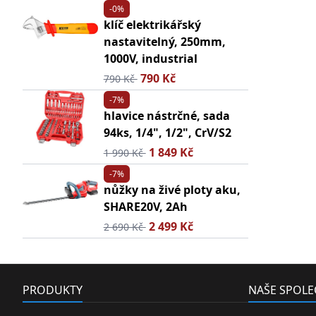
-0%
klíč elektrikářský
nastavitelný, 250mm,
1000V, industrial
790 Kč
790 Kč
-7%
hlavice nástrčné, sada
94ks, 1/4", 1/2", CrV/S2
1 849 Kč
1 990 Kč
-7%
nůžky na živé ploty aku,
SHARE20V, 2Ah
2 499 Kč
2 690 Kč
PRODUKTY
NAŠE SPOL