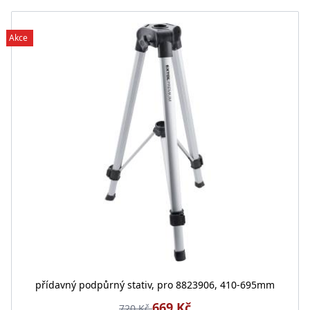
Akce
přídavný podpůrný stativ, pro 8823906, 410-695mm
669 Kč
720 Kč