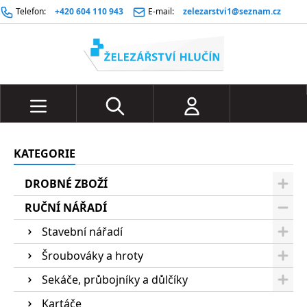
Telefon:
+420 604 110 943
E-mail:
zelezarstvi1@seznam.cz
KATEGORIE
DROBNÉ ZBOŽÍ
RUČNÍ NÁŘADÍ
Stavební nářadí
Šroubováky a hroty
Sekáče, průbojníky a důlčíky
Kartáče