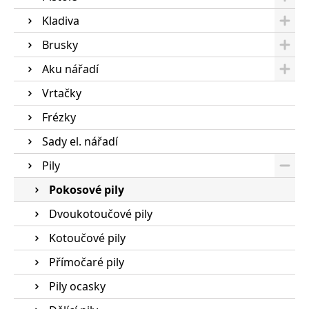
Kladiva
Brusky
Aku nářadí
Vrtačky
Frézky
Sady el. nářadí
Pily
Pokosové pily
Dvoukotoučové pily
Kotoučové pily
Přímočaré pily
Pily ocasky