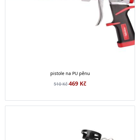
pistole na PU pěnu
469 Kč
510 Kč