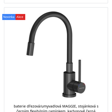
Novinka
Akce
baterie dřezová/umyvadlová MAGGIE, stojánková s
černým flexibilním ramínkem, karbonově černá