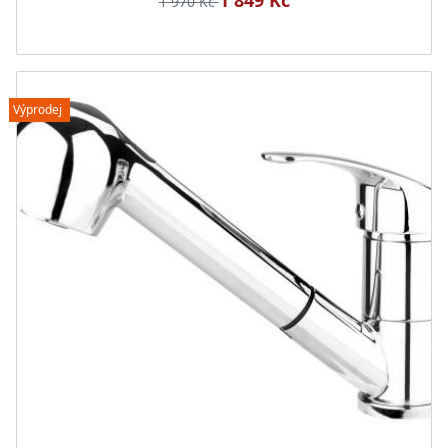
1 849 Kč
1 970 Kč
Výprodej