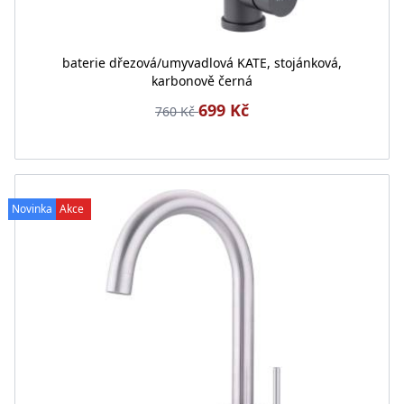
baterie dřezová/umyvadlová KATE, stojánková,
karbonově černá
699 Kč
760 Kč
Novinka
Akce