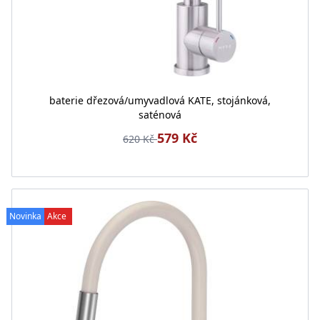
baterie dřezová/umyvadlová KATE, stojánková,
saténová
579 Kč
620 Kč
Novinka
Akce