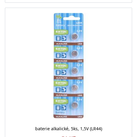
baterie alkalické, 5ks, 1,5V (LR44)