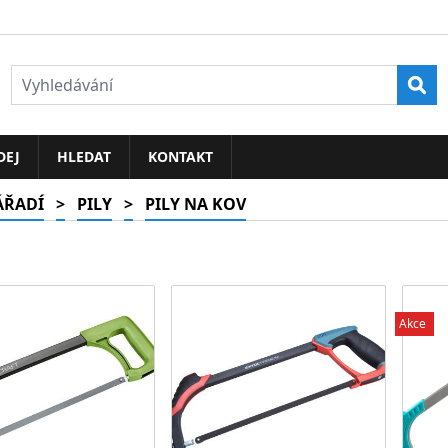
Vyh
DEJ
HLEDAT
KONTAKT
ÁŘADÍ
>
PILY
>
PILY NA KOV
Akce