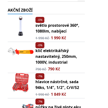
AKČNÍ ZBOŽÍ
-0%
světlo prostorové 360°,
1080lm, nabíjecí
1 990 Kč
1 990 Kč
-0%
klíč elektrikářský
nastavitelný, 250mm,
1000V, industrial
790 Kč
790 Kč
-7%
hlavice nástrčné, sada
94ks, 1/4", 1/2", CrV/S2
1 849 Kč
1 990 Kč
-7%
nůžky na živé ploty aku,