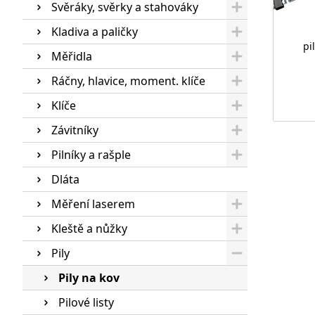
Svěráky, svěrky a stahováky
Kladiva a paličky
pi
Měřidla
Ráčny, hlavice, moment. klíče
Klíče
Závitníky
Pilníky a rašple
Dláta
Měření laserem
Kleště a nůžky
Pily
Pily na kov
Pilové listy