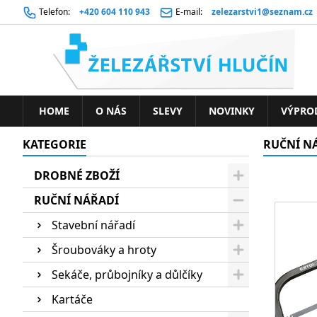
Telefon:
+420 604 110 943
E-mail:
zelezarstvi1@seznam.cz
HOME
O NÁS
SLEVY
NOVINKY
VÝPRO
KATEGORIE
RUČNÍ N
DROBNÉ ZBOŽÍ
RUČNÍ NÁŘADÍ
Stavební nářadí
Šroubováky a hroty
Sekáče, průbojníky a důlčíky
Kartáče