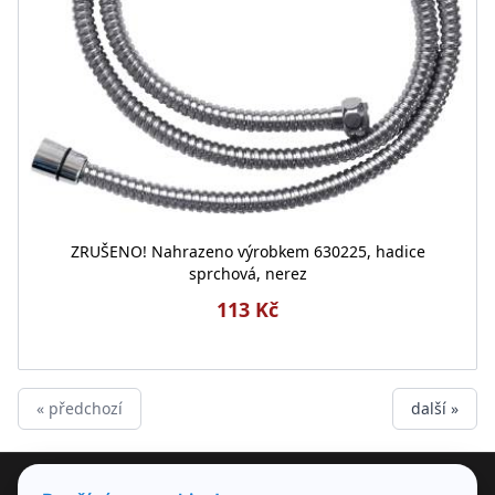
ZRUŠENO! Nahrazeno výrobkem 630225, hadice
sprchová, nerez
113 Kč
« předchozí
další »
PRODUKTY