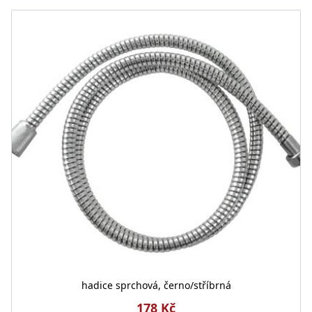
hadice sprchová, černo/stříbrná
178 Kč