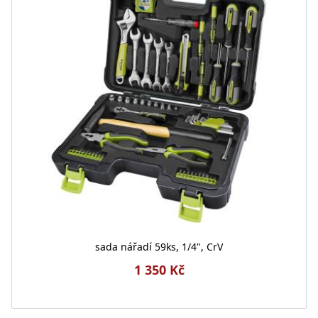
sada nářadí 59ks, 1/4", CrV
1 350 Kč