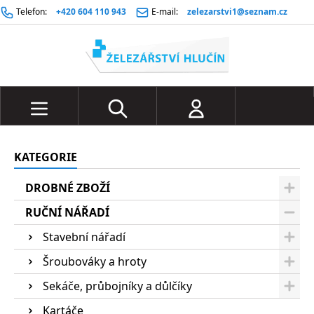
Telefon:
+420 604 110 943
E-mail:
zelezarstvi1@seznam.cz
KATEGORIE
DROBNÉ ZBOŽÍ
RUČNÍ NÁŘADÍ
Stavební nářadí
Šroubováky a hroty
Sekáče, průbojníky a důlčíky
Kartáče