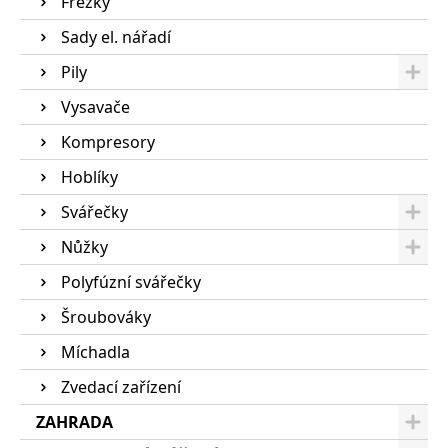
Frézky
Sady el. nářadí
Pily
Vysavače
Kompresory
Hoblíky
Svářečky
Nůžky
Polyfúzní svářečky
Šroubováky
Míchadla
Zvedací zařízení
ZAHRADA