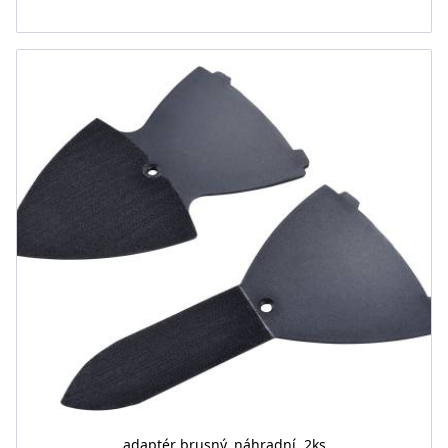
adaptér brusný, náhradní, 2ks