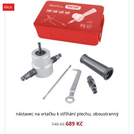
Akce
nástavec na vrtačku k stříhání plechu, oboustranný
689 Kč
740 Kč