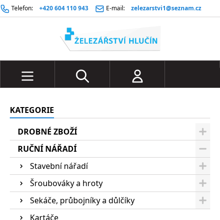
Telefon:
+420 604 110 943
E-mail:
zelezarstvi1@seznam.cz
KATEGORIE
DROBNÉ ZBOŽÍ
RUČNÍ NÁŘADÍ
Stavební nářadí
Šroubováky a hroty
Sekáče, průbojníky a důlčíky
Kartáče