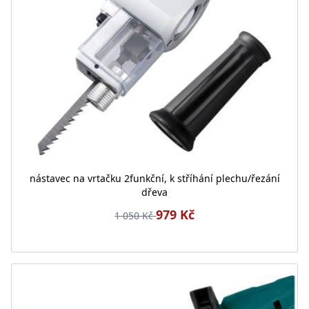
nástavec na vrtačku 2funkční, k stříhání plechu/řezání
dřeva
979 Kč
1 050 Kč