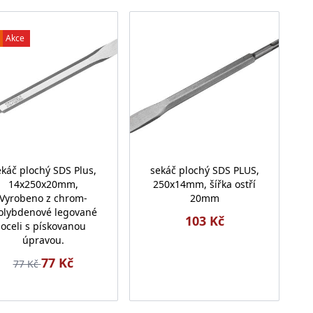
Akce
káč plochý SDS Plus,
sekáč plochý SDS PLUS,
14x250x20mm,
250x14mm, šířka ostří
Vyrobeno z chrom-
20mm
lybdenové legované
103 Kč
oceli s pískovanou
úpravou.
77 Kč
77 Kč