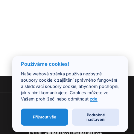
Používáme cookies!
Naše webová stránka používá nezbytné
soubory cookie k zajištění správného fungování
a sledovací soubory cookie, abychom pochopili,
KONTAKT
jak s nimi komunikujete. Cookies můžete ve
Vašem prohlížeči nebo odmítnout
zde
Mírové náměstí 33/29
748 01, Hlučín
Podrobné
Mobil:
+420 604 110 943
Přijmout vše
nastavení
Telefon:
+420 595 041 165
E-mail:
zelezarstvi1@seznam.cz