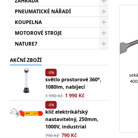
ZAHRADA
PNEUMATICKÉ NÁŘADÍ
KOUPELNA
MOTOROVÉ STROJE
NATURE7
AKČNÍ ZBOŽÍ
-0%
sek
světlo prostorové 360°,
400
1080lm, nabíjecí
1 990 Kč
1 990 Kč
-0%
klíč elektrikářský
nastavitelný, 250mm,
1000V, industrial
790 Kč
790 Kč