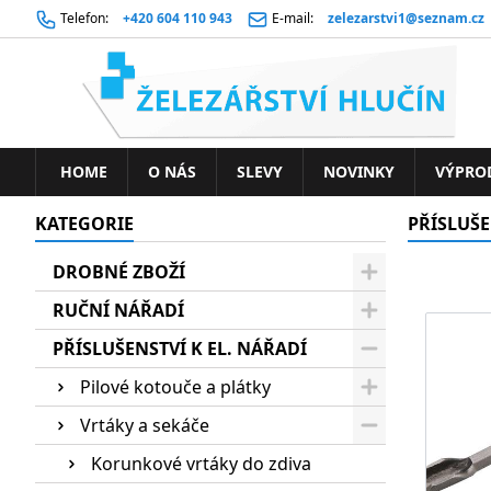
Telefon:
+420 604 110 943
E-mail:
zelezarstvi1@seznam.cz
HOME
O NÁS
SLEVY
NOVINKY
VÝPRO
KATEGORIE
PŘÍSLUŠE
DROBNÉ ZBOŽÍ
RUČNÍ NÁŘADÍ
PŘÍSLUŠENSTVÍ K EL. NÁŘADÍ
Pilové kotouče a plátky
Vrtáky a sekáče
Korunkové vrtáky do zdiva