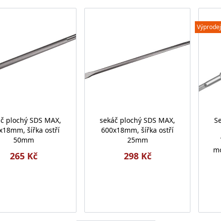
Výprodej
áč plochý SDS MAX,
sekáč plochý SDS MAX,
Se
x18mm, šířka ostří
600x18mm, šířka ostří
50mm
25mm
mo
265 Kč
298 Kč