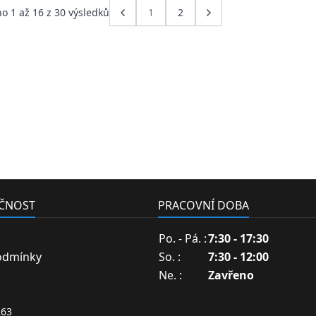
no
1
až
16
z
30
výsledků
1
2
EČNOST
PRACOVNÍ DOBA
Po. - Pá. :
7:30 - 17:30
odmínky
So. :
7:30 - 12:00
Ne. :
Zavřeno
263