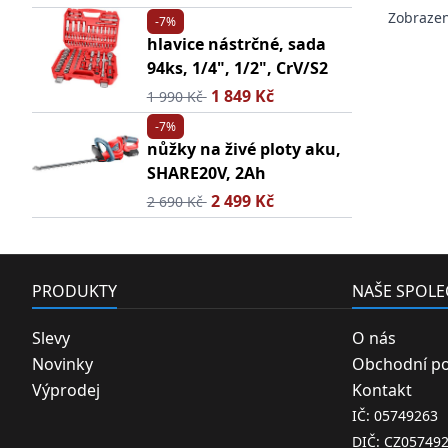
Zobraze
-7%
hlavice nástrčné, sada
94ks, 1/4", 1/2", CrV/S2
1 849 Kč
1 990 Kč
-7%
nůžky na živé ploty aku,
SHARE20V, 2Ah
2 499 Kč
2 690 Kč
PRODUKTY
NAŠE SPOL
Slevy
O nás
Novinky
Obchodní p
Výprodej
Kontakt
IČ: 05749263
DIČ: CZ05749