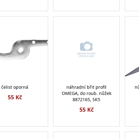
čelist oporná
náhradní břit profil
nů
OMEGA, do roub. nůžek
55 Kč
8872165, SK5
55 Kč