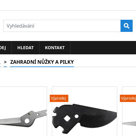
Vyh
DEJ
HLEDAT
KONTAKT
A
>
ZAHRADNÍ NŮŽKY A PILKY
Výprodej
Výprodej