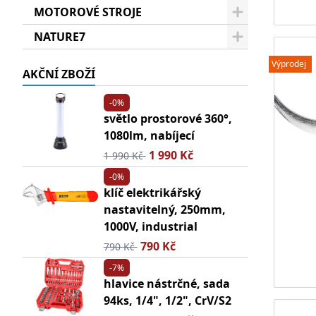
MOTOROVÉ STROJE
NATURE7
Výprodej
AKČNÍ ZBOŽÍ
-0%
světlo prostorové 360°,
1080lm, nabíjecí
1 990 Kč
1 990 Kč
-0%
klíč elektrikářský
nastavitelný, 250mm,
1000V, industrial
790 Kč
790 Kč
-7%
hlavice nástrčné, sada
94ks, 1/4", 1/2", CrV/S2