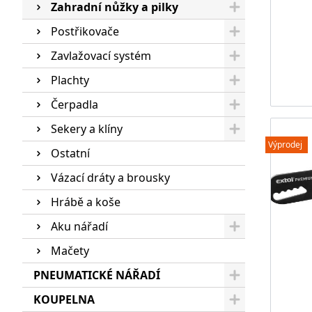
Zahradní nůžky a pilky
Postřikovače
Zavlažovací systém
Plachty
Čerpadla
Sekery a klíny
Výprodej
Ostatní
Vázací dráty a brousky
Hrábě a koše
Aku nářadí
Mačety
PNEUMATICKÉ NÁŘADÍ
KOUPELNA