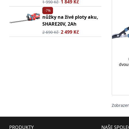
1 849 Kč
1 990 Kč
-7%
nůžky na živé ploty aku,
SHARE20V, 2Ah
2 499 Kč
2 690 Kč
dvou
Zobraze
PRODUKTY
NAŠE SPOL