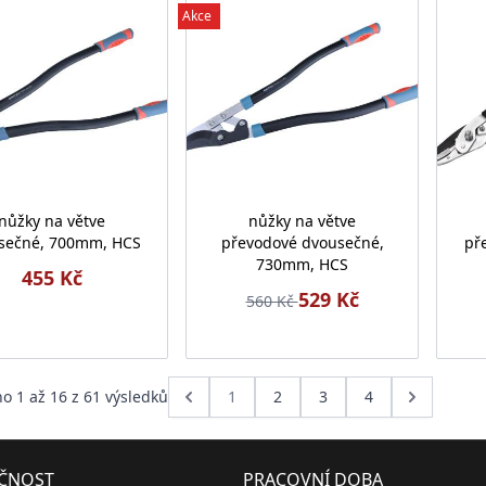
Akce
nůžky na větve
nůžky na větve
sečné, 700mm, HCS
převodové dvousečné,
př
730mm, HCS
455 Kč
529 Kč
560 Kč
no
1
až
16
z
61
výsledků
1
2
3
4
EČNOST
PRACOVNÍ DOBA