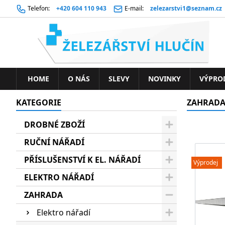
Telefon:
+420 604 110 943
E-mail:
zelezarstvi1@seznam.cz
HOME
O NÁS
SLEVY
NOVINKY
VÝPRO
KATEGORIE
ZAHRAD
DROBNÉ ZBOŽÍ
RUČNÍ NÁŘADÍ
PŘÍSLUŠENSTVÍ K EL. NÁŘADÍ
Výprodej
ELEKTRO NÁŘADÍ
ZAHRADA
Elektro nářadí