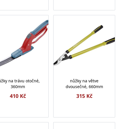
žky na trávu otočné,
nůžky na větve
360mm
dvousečné, 660mm
410 Kč
315 Kč