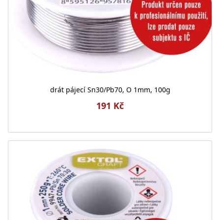
drát pájecí Sn30/Pb70, O 1mm, 100g
191 Kč